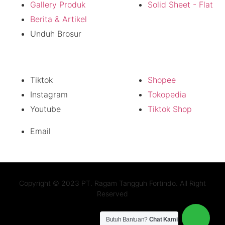
Gallery Produk
Solid Sheet - Flat
Berita & Artikel
Unduh Brosur
Sosial Media
Official Store
Tiktok
Shopee
Instagram
Tokopedia
Youtube
Tiktok Shop
Email
Copyright © 2023 PT. Ragam Tangguh Fortindo. All Right
Reserved
Butuh Bantuan?
Chat Kami