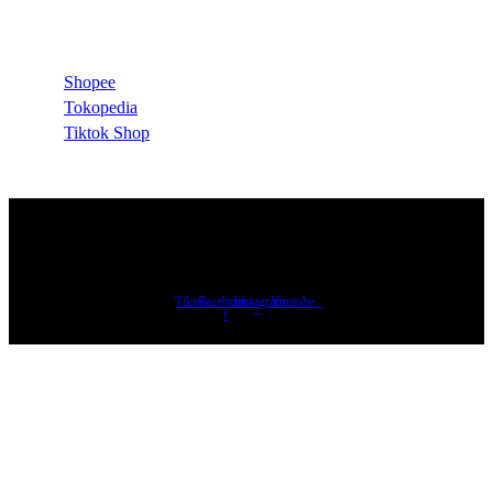
Official Store
Shopee
Tokopedia
Tiktok Shop
Copyright © 2023 PT. Ragam Tangguh Fortindo. All Right Reserved
Tiktok
Facebook-
Instagram
Youtube
f