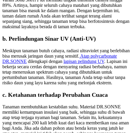
89%. Artinya, hampir seluruh cahaya matahari yang dibutuhkan
tanaman bisa masuk ke dalam ruangan. Dengan kejernihan ini,
taman dalam rumah Anda akan terlihat sangat terang alami
sepanjang siang, sehingga tanaman tetap bisa berfotosintesis dengan
maksimal layaknya berada di taman terbuka.
b. Perlindungan Sinar UV (Anti-UV)
Meskipun tanaman butuh cahaya, radiasi ultraviolet yang berlebihan
bisa merusak jaringan daun yang sensitif.
Atap polycarbonate
DR.SONNE
dilengkapi dengan
lapisan pelindung UV
. Lapisan ini
bekerja secara cerdas dengan menyaring radiasi berbahaya, namun
tetap meneruskan spektrum cahaya yang dibutuhkan untuk
pertumbuhan tanaman. Hasilnya, tanaman Anda tetap subur tanpa
risiko daun yang layu karena suhu yang melonjak ekstrem.
c. Ketahanan terhadap Perubahan Cuaca
Tanaman membutuhkan kestabilan suhu. Material DR.SONNE
memiliki kemampuan insulasi yang baik, sehingga suhu di bawah
atap tetap terjaga nyaman bagi tanaman. Selain itu, kekuatannya
yang mencapai 200 kali lebih kuat dari kaca memberikan rasa aman
bagi Anda. Jika ada dahan pohon atau benda keras yang jatuh ke