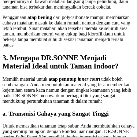
menjemurnya di bawah matahari langsung tanpa pelindung, daun
tanaman bisa terbakar dan meninggalkan bercak cokelat.
Penggunaan
atap bening
dari polycarbonate mampu membiarkan
cahaya matahari masuk ke dalam rumah, namun dengan cara yang
lebih lembut. Sinar matahari akan tersebar merata ke seluruh area
taman, memberikan energi yang cukup bagi klorofil daun untuk
bekerja tanpa membuat suhu di sekitar tanaman menjadi terlalu
panas.
3. Mengapa DR.SONNE Menjadi
Material Ideal untuk Taman Indoor?
Memilih material untuk
atap penutup
inner court
tidak boleh
sembarangan. Anda membutuhkan material yang bisa memberikan
kejernihan setara kaca namun dengan tingkat keamanan yang lebih
baik. DR.SONNE menawarkan berbagai fitur yang sangat
mendukung pertumbuhan tanaman di dalam rumah:
a. Transmisi Cahaya yang Sangat Tinggi
Untuk memastikan tanaman tetap subur, Anda membutuhkan cahaya
yang semirip mungkin dengan kondisi luar ruangan. DR.SONNE
varian
Solid Sheet Flat
memiliki tingkat transmisi cahaya hingga