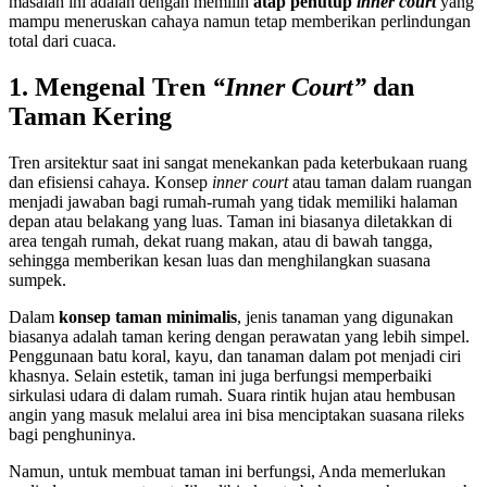
masalah ini adalah dengan memilih
atap penutup
inner court
yang
mampu meneruskan cahaya namun tetap memberikan perlindungan
total dari cuaca.
1. Mengenal Tren
“Inner Court”
dan
Taman Kering
Tren arsitektur saat ini sangat menekankan pada keterbukaan ruang
dan efisiensi cahaya. Konsep
inner court
atau taman dalam ruangan
menjadi jawaban bagi rumah-rumah yang tidak memiliki halaman
depan atau belakang yang luas. Taman ini biasanya diletakkan di
area tengah rumah, dekat ruang makan, atau di bawah tangga,
sehingga memberikan kesan luas dan menghilangkan suasana
sumpek.
Dalam
konsep taman minimalis
, jenis tanaman yang digunakan
biasanya adalah taman kering dengan perawatan yang lebih simpel.
Penggunaan batu koral, kayu, dan tanaman dalam pot menjadi ciri
khasnya. Selain estetik, taman ini juga berfungsi memperbaiki
sirkulasi udara di dalam rumah. Suara rintik hujan atau hembusan
angin yang masuk melalui area ini bisa menciptakan suasana rileks
bagi penghuninya.
Namun, untuk membuat taman ini berfungsi, Anda memerlukan