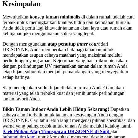
Kesimpulan
Mewujudkan
konsep taman minimalis
di dalam rumah adalah cara
terbaik untuk meningkatkan kualitas hidup dan keindahan hunian.
Anda tidak perlu lagi khawatir tanaman akan layu atau rumah akan
kehujanan jika menggunakan solusi yang tepat.
Dengan menggunakan
atap penutup
inner court
dari
DR.SONNE, Anda memberikan hak bagi tanaman untuk
mendapatkan asupan cahaya matahari yang maksimal melalui
perlindungan yang aman. Kejernihan yang baik dikombinasikan
dengan perlindungan UV memastikan taman dalam rumah Anda
tetap hijau, subur, dan menjadi pemandangan yang menyegarkan
setiap harinya.
Siap menciptakan sudut hijau di dalam rumah Anda? Gunakan
material yang telah terbukti kuat dan jernih untuk perlindungan
taman favorit Anda.
Bikin Taman Indoor Anda Lebih Hidup Sekarang!
Dapatkan
cahaya alami terbaik untuk tanaman kesayangan Anda dengan
DR.SONNE. Cari tahu lebih lanjut mengenai pilihan spesifikasi dan
warna yang paling cocok untuk taman Anda melalui katalog kami.
[Cek Pilihan Atap Transparan DR.SONNE di Sini]
atau
hubungi tim kami
untuk konsultasi mengenai desain atap taman