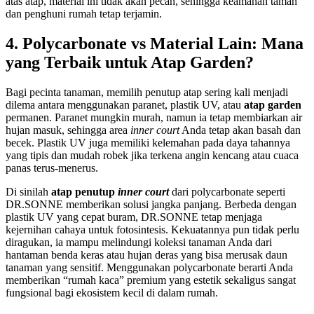
atas atap, material ini tidak akan pecah, sehingga keamanan taman
dan penghuni rumah tetap terjamin.
4. Polycarbonate vs Material Lain: Mana
yang Terbaik untuk Atap Garden?
Bagi pecinta tanaman, memilih penutup atap sering kali menjadi
dilema antara menggunakan paranet, plastik UV, atau
atap garden
permanen. Paranet mungkin murah, namun ia tetap membiarkan air
hujan masuk, sehingga area
inner court
Anda tetap akan basah dan
becek. Plastik UV juga memiliki kelemahan pada daya tahannya
yang tipis dan mudah robek jika terkena angin kencang atau cuaca
panas terus-menerus.
Di sinilah
atap penutup
inner court
dari polycarbonate seperti
DR.SONNE memberikan solusi jangka panjang. Berbeda dengan
plastik UV yang cepat buram, DR.SONNE tetap menjaga
kejernihan cahaya untuk fotosintesis. Kekuatannya pun tidak perlu
diragukan, ia mampu melindungi koleksi tanaman Anda dari
hantaman benda keras atau hujan deras yang bisa merusak daun
tanaman yang sensitif. Menggunakan polycarbonate berarti Anda
memberikan “rumah kaca” premium yang estetik sekaligus sangat
fungsional bagi ekosistem kecil di dalam rumah.