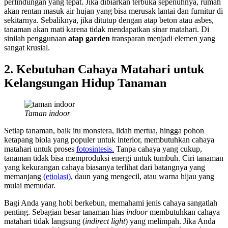
perlindungan yang tepat. Jika dibiarkan terbuka sepenuhnya, rumah
akan rentan masuk air hujan yang bisa merusak lantai dan furnitur di
sekitarnya. Sebaliknya, jika ditutup dengan atap beton atau asbes,
tanaman akan mati karena tidak mendapatkan sinar matahari. Di
sinilah penggunaan
atap garden
transparan menjadi elemen yang
sangat krusial.
2. Kebutuhan Cahaya Matahari untuk
Kelangsungan Hidup Tanaman
Taman indoor
Setiap tanaman, baik itu monstera, lidah mertua, hingga pohon
ketapang biola yang populer untuk interior, membutuhkan cahaya
matahari untuk proses
fotosintesis.
Tanpa cahaya yang cukup,
tanaman tidak bisa memproduksi energi untuk tumbuh. Ciri tanaman
yang kekurangan cahaya biasanya terlihat dari batangnya yang
memanjang
(etiolasi)
, daun yang mengecil, atau warna hijau yang
mulai memudar.
Bagi Anda yang hobi berkebun, memahami jenis cahaya sangatlah
penting. Sebagian besar tanaman hias
indoor
membutuhkan cahaya
matahari tidak langsung (
indirect light
) yang melimpah. Jika Anda