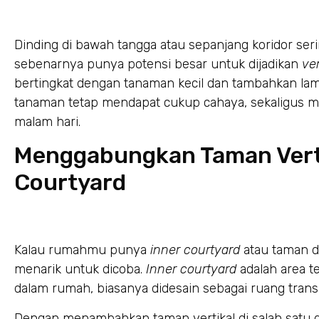
Dinding di bawah tangga atau sepanjang koridor serin
sebenarnya punya potensi besar untuk dijadikan
ve
bertingkat dengan tanaman kecil dan tambahkan lamp
tanaman tetap mendapat cukup cahaya, sekaligus me
malam hari.
Menggabungkan Taman Verti
Courtyard
Kalau rumahmu punya
inner courtyard
atau taman da
menarik untuk dicoba.
Inner courtyard
adalah area t
dalam rumah, biasanya didesain sebagai ruang transi
Dengan menambahkan taman vertikal di salah satu 