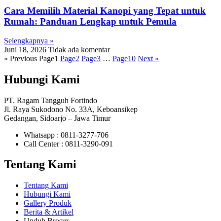
Cara Memilih Material Kanopi yang Tepat untuk
Rumah: Panduan Lengkap untuk Pemula
Selengkapnya »
Juni 18, 2026
Tidak ada komentar
« Previous
Page
1
Page
2
Page
3
…
Page
10
Next »
Hubungi Kami
PT. Ragam Tangguh Fortindo
Jl. Raya Sukodono No. 33A, Keboansikep
Gedangan, Sidoarjo – Jawa Timur
Whatsapp : 0811-3277-706
Call Center : 0811-3290-091
Tentang Kami
Tentang Kami
Hubungi Kami
Gallery Produk
Berita & Artikel
Unduh Brosur