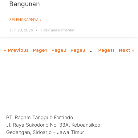
Bangunan
SELENGKAPNYA »
Juni 23, 2026
Tidak ada komentar
« Previous
Page
1
Page
2
Page
3
…
Page
11
Next »
Hubungi Kami
PT. Ragam Tangguh Fortindo
Jl. Raya Sukodono No. 33A, Keboansikep
Gedangan, Sidoarjo – Jawa Timur