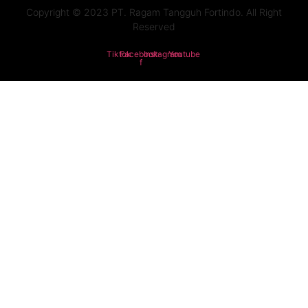
Copyright © 2023 PT. Ragam Tangguh Fortindo. All Right
Reserved
Tiktok
Facebook-
Instagram
Youtube
f