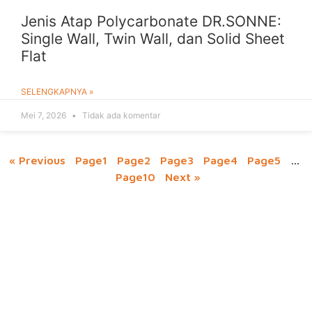
Jenis Atap Polycarbonate DR.SONNE:
Single Wall, Twin Wall, dan Solid Sheet
Flat
SELENGKAPNYA »
Mei 7, 2026
Tidak ada komentar
« Previous
Page
1
Page
2
Page
3
Page
4
Page
5
…
Page
10
Next »
Hubungi Kami