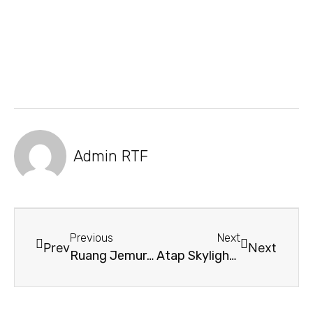
Admin RTF
Previous
Next
Prev
Next
Ruang Jemur Indoor: Tips Baju Kering Tanpa Takut Hujan
Atap Skylight: Rumah Hemat Listrik dan Terang Alami